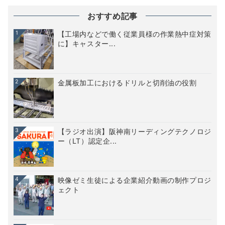
ビ
おすすめ記事
ゲ
1
【工場内などで働く従業員様の作業熱中症対策
ー
に】キャスター...
シ
ョ
2
金属板加工におけるドリルと切削油の役割
ン
3
【ラジオ出演】阪神南リーディングテクノロジ
ー（LT）認定企...
4
映像ゼミ生徒による企業紹介動画の制作プロジ
ェクト