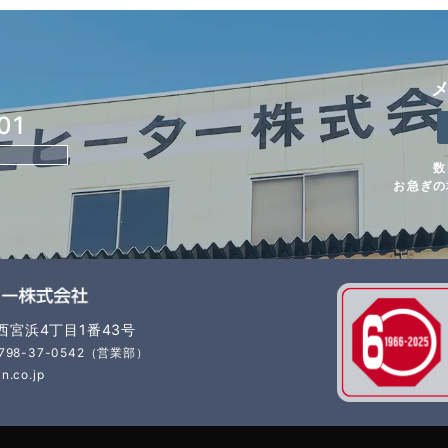
01
数
お急ぎの
市西宮浜4丁目1番43号
798-37-0542（営業部）
n.co.jp