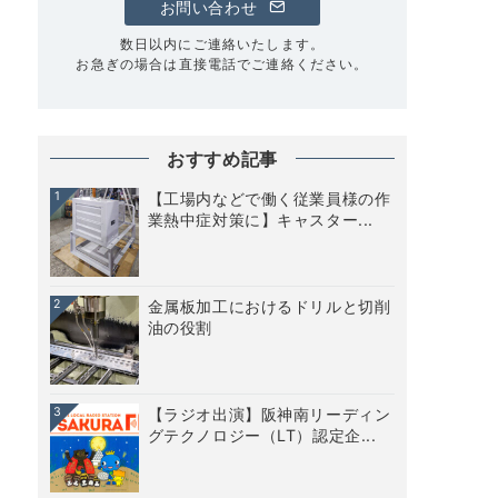
お問い合わせ
数日以内にご連絡いたします。
お急ぎの場合は直接電話でご連絡ください。
おすすめ記事
1
【工場内などで働く従業員様の作
業熱中症対策に】キャスター...
2
金属板加工におけるドリルと切削
油の役割
3
【ラジオ出演】阪神南リーディン
グテクノロジー（LT）認定企...