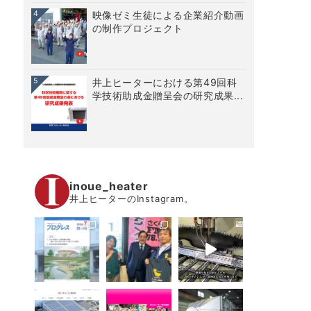
4
映像ゼミ生徒による企業紹介動画
の制作プロジェクト
5
井上ヒーターにおける第49回科
学技術助成金贈呈会の研究成果...
inoue_heater
井上ヒーターのInstagram。