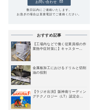
お問い合わせ
数日以内にご連絡いたします。
お急ぎの場合は直接電話でご連絡ください。
おすすめ記事
1
【工場内などで働く従業員様の作
業熱中症対策に】キャスター...
2
金属板加工におけるドリルと切削
油の役割
3
【ラジオ出演】阪神南リーディン
グテクノロジー（LT）認定企...