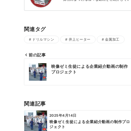
関連タグ
ドリルマシン
井上ヒーター
金属加工
前の記事
投
映像ゼミ生徒による企業紹介動画の制作
稿
プロジェクト
ナ
ビ
ゲ
関連記事
ー
2025年4月14日
シ
映像ゼミ生徒による企業紹介動画の制作プロ
ジェクト