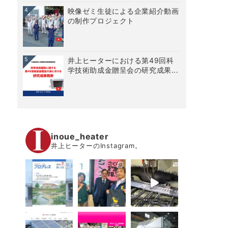
4
映像ゼミ生徒による企業紹介動画
の制作プロジェクト
5
井上ヒーターにおける第49回科
学技術助成金贈呈会の研究成果...
inoue_heater
井上ヒーターのInstagram。