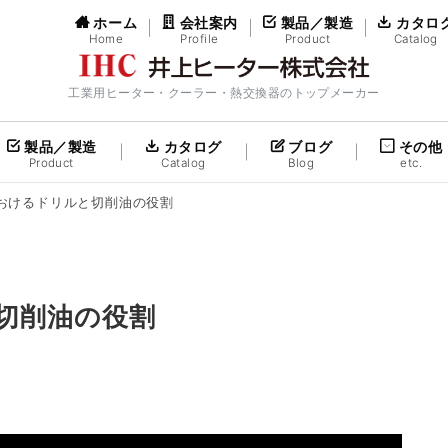
ホーム
会社案内
製品／製造
カタロ
Home
Profile
Product
Catalog
工業用ヒーター・クーラー・熱交換器のトップメーカー
製品／製造
カタログ
ブログ
その他
Product
Catalog
Blog
etc.
おけるドリルと切削油の役割
切削油の役割