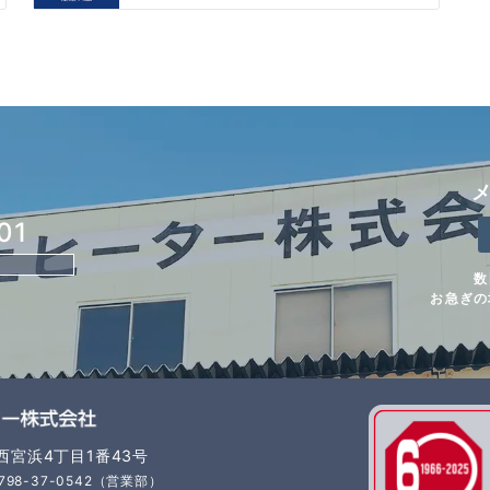
01
数
お急ぎの
市西宮浜4丁目1番43号
798-37-0542（営業部）