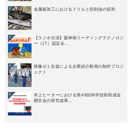
2
金属板加工におけるドリルと切削油の役割
3
【ラジオ出演】阪神南リーディングテクノロジ
ー（LT）認定企...
4
映像ゼミ生徒による企業紹介動画の制作プロジ
ェクト
5
井上ヒーターにおける第49回科学技術助成金
贈呈会の研究成果...