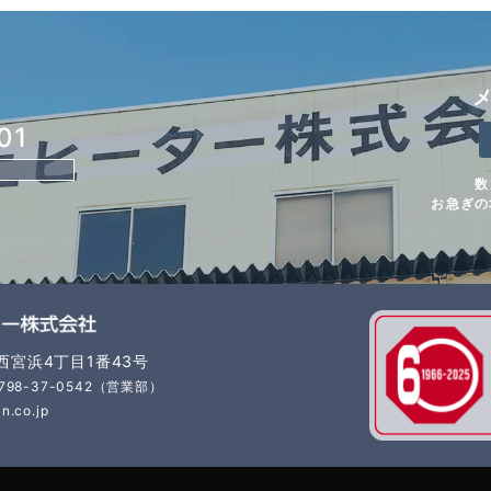
01
数
お急ぎの
市西宮浜4丁目1番43号
798-37-0542（営業部）
n.co.jp