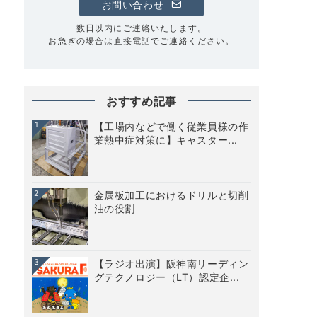
お問い合わせ
数日以内にご連絡いたします。
お急ぎの場合は直接電話でご連絡ください。
おすすめ記事
1
【工場内などで働く従業員様の作
業熱中症対策に】キャスター...
2
金属板加工におけるドリルと切削
油の役割
3
【ラジオ出演】阪神南リーディン
グテクノロジー（LT）認定企...