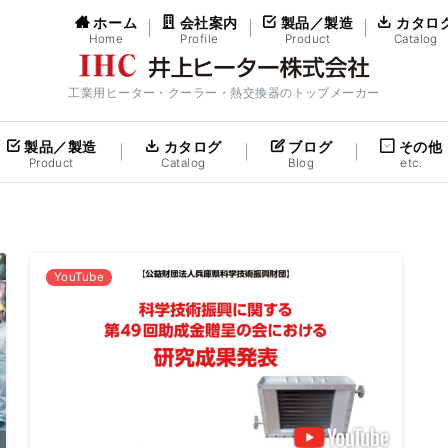
ホーム
会社案内
製品／製造
カタロ
Home
Profile
Product
Catalog
工業用ヒーター・クーラー・熱交換器のトップメーカー
製品／製造
カタログ
ブログ
その他
Product
Catalog
Blog
etc.
YouTube