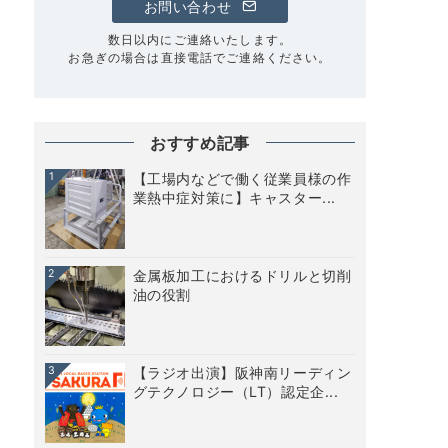
お問い合わせ
数日以内にご連絡いたします。
お急ぎの場合は直接電話でご連絡ください。
おすすめ記事
1
【工場内などで働く従業員様の作
業熱中症対策に】キャスター...
2
金属板加工におけるドリルと切削
油の役割
3
【ラジオ出演】阪神南リーディン
グテクノロジー（LT）認定企...