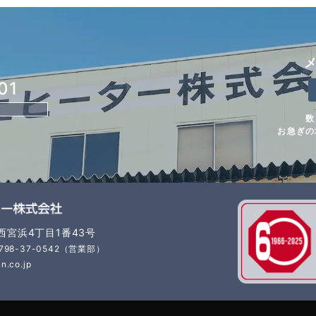
01
数
お急ぎの
市西宮浜4丁目1番43号
798-37-0542（営業部）
n.co.jp